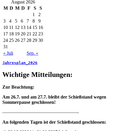
August 2026
M
D
M
D
F
S
S
1
2
3
4
5
6
7
8
9
10
11
12
13
14
15
16
17
18
19
20
21
22
23
24
25
26
27
28
29
30
31
« Juli
Sep. »
Jahresplan_2026
Wichtige Mitteilungen:
Zur Beachtung:
Am 26.7. und am 27.7. bleibt der Schießstand wegen
Sommerpause geschlossen!
————————————————-
An folgenden Tagen ist der Schießstand geschlossen: