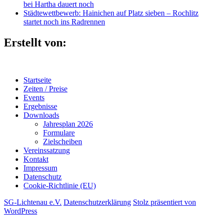
bei Hartha dauert noch
Städtewettbewerb: Hainichen auf Platz sieben – Rochlitz
startet noch ins Radrennen
Erstellt von:
Startseite
Zeiten / Preise
Events
Ergebnisse
Downloads
Jahresplan 2026
Formulare
Zielscheiben
Vereinssatzung
Kontakt
Impressum
Datenschutz
Cookie-Richtlinie (EU)
SG-Lichtenau e.V.
Datenschutzerklärung
Stolz präsentiert von
WordPress